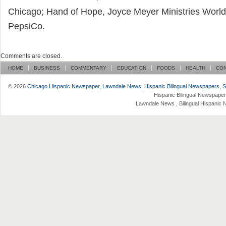
Chicago; Hand of Hope, Joyce Meyer Ministries World
PepsiCo.
Comments are closed.
HOME
BUSINESS
COMMENTARY
EDUCATION
FOODS
HEALTH
CO
© 2026
Chicago Hispanic Newspaper, Lawndale News, Hispanic Bilingual Newspapers, Su 
Hispanic Bilingual Newspaper
Lawndale News , Bilingual Hispanic 