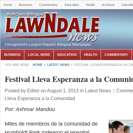
Home
Business
Commentary
Education
Health
Archives
Classifi
Chicagoland's Largest Hispanic Bilingual Newspaper
BUSINESS
LOCAL NEWS
EDUCATION
HEALTH
COMMENTARY
YOU ARE HERE:
HOME
LATEST NEWS
FESTIVAL LLEVA ESPERANZA A LA C
Festival Lleva Esperanza a la Comuni
Posted by
Editor
on August 1, 2013
in
Latest News
|
Commen
Lleva Esperanza a la Comunidad
Por: Ashmar Mandou
Miles de miembros de la comunidad de
Humboldt Park rodearon el Hospital