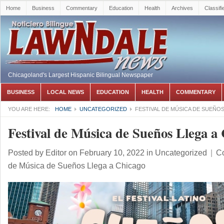
Home
Business
Commentary
Education
Health
Archives
Classifi
Chicagoland's Largest Hispanic Bilingual Newspaper
BUSINESS
LOCAL NEWS
EDUCATION
HEALTH
COMMENTARY
YOU ARE HERE:
HOME
UNCATEGORIZED
FESTIVAL DE MÚSICA DE SUEÑOS
Festival de Música de Sueños Llega a
Posted by
Editor
on February 10, 2022
in
Uncategorized
|
C
de Música de Sueños Llega a Chicago