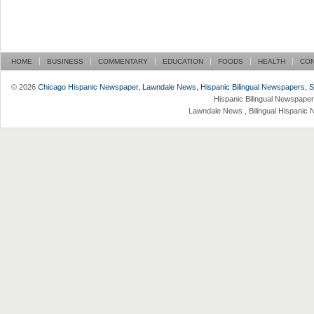
HOME
BUSINESS
COMMENTARY
EDUCATION
FOODS
HEALTH
CO
© 2026
Chicago Hispanic Newspaper, Lawndale News, Hispanic Bilingual Newspapers, Su 
Hispanic Bilingual Newspaper
Lawndale News , Bilingual Hispanic 