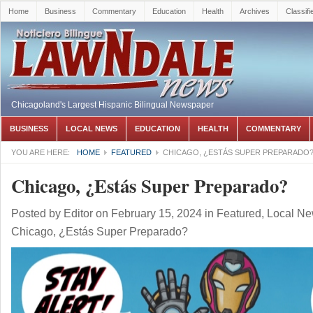
Home
Business
Commentary
Education
Health
Archives
Classifi
Chicagoland's Largest Hispanic Bilingual Newspaper
BUSINESS
LOCAL NEWS
EDUCATION
HEALTH
COMMENTARY
YOU ARE HERE:
HOME
FEATURED
CHICAGO, ¿ESTÁS SUPER PREPARADO
Chicago, ¿Estás Super Preparado?
Posted by
Editor
on February 15, 2024
in
Featured
,
Local N
Chicago, ¿Estás Super Preparado?