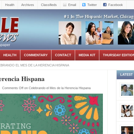
Health
Archives
Classifieds
Email
Twitter
Facebook
spaper
HEALTH
COMMENTARY
CONTACT
MEDIA KIT
THURSDAY EDITIO
BRANDO EL MES DE LA HERENCIA HISPANA
LATEST
erencia Hispana
|
Comments Off
on Celebrando el Mes de la Herencia Hispana