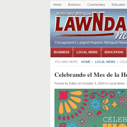
Home
Business
Commentary
Education
Chicagoland's Largest Hispanic Bilingual New
BUSINESS
LOCAL NEWS
EDUCATION
YOU ARE HERE:
HOME
LOCAL NEWS
CELE
Celebrando el Mes de la H
Posted by
Editor
on October 3, 2024
in
Local News