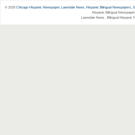
© 2026
Chicago Hispanic Newspaper, Lawndale News, Hispanic Bilingual Newspapers, Su 
Hispanic Bilingual Newspaper
Lawndale News , Bilingual Hispanic 