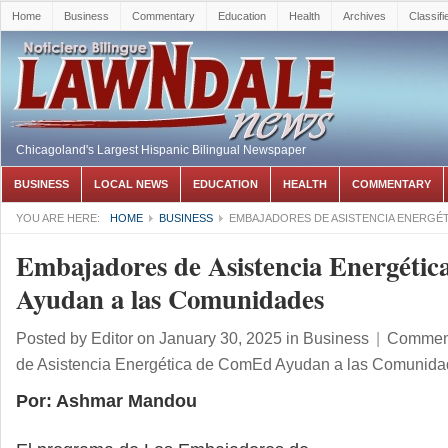
Home
Business
Commentary
Education
Health
Archives
Classifi
Chicagoland's Largest Hispanic Bilingual Newspaper
BUSINESS
LOCAL NEWS
EDUCATION
HEALTH
COMMENTARY
YOU ARE HERE:
HOME
BUSINESS
EMBAJADORES DE ASISTENCIA ENERGÉT
Embajadores de Asistencia Energéti
Ayudan a las Comunidades
Posted by
Editor
on January 30, 2025
in
Business
|
Comment
de Asistencia Energética de ComEd Ayudan a las Comunid
Por: Ashmar Mandou