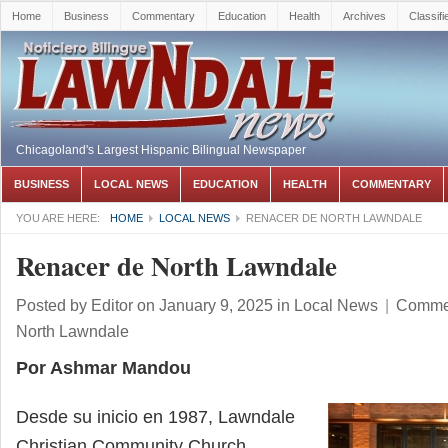
Home
Business
Commentary
Education
Health
Archives
Classifi
Chicagoland's Largest Hispanic Bilingual Newspaper
BUSINESS
LOCAL NEWS
EDUCATION
HEALTH
COMMENTARY
YOU ARE HERE:
HOME
LOCAL NEWS
RENACER DE NORTH LAWNDALE
Renacer de North Lawndale
Posted by
Editor
on January 9, 2025
in
Local News
|
Commen
North Lawndale
Por Ashmar Mandou
Desde su inicio en 1987, Lawndale
Christian Community Church,