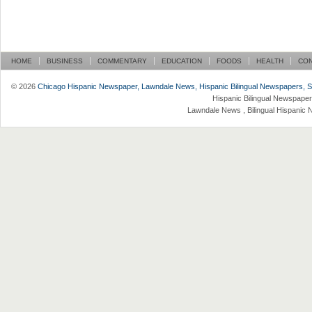
HOME
BUSINESS
COMMENTARY
EDUCATION
FOODS
HEALTH
CO
© 2026
Chicago Hispanic Newspaper, Lawndale News, Hispanic Bilingual Newspapers, Su 
Hispanic Bilingual Newspaper
Lawndale News , Bilingual Hispanic 