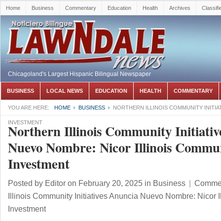
Home
Business
Commentary
Education
Health
Archives
Classifi
Chicagoland's Largest Hispanic Bilingual Newspaper
BUSINESS
LOCAL NEWS
EDUCATION
HEALTH
COMMENTARY
YOU ARE HERE:
HOME
BUSINESS
NORTHERN ILLINOIS COMMUNITY INITIA
INVESTMENT
Northern Illinois Community Initiati
Nuevo Nombre: Nicor Illinois Commu
Investment
Posted by
Editor
on February 20, 2025
in
Business
|
Commen
Illinois Community Initiatives Anuncia Nuevo Nombre: Nicor 
Investment