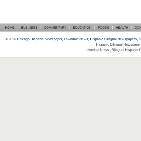
HOME
BUSINESS
COMMENTARY
EDUCATION
FOODS
HEALTH
CO
© 2026
Chicago Hispanic Newspaper, Lawndale News, Hispanic Bilingual Newspapers, Su 
Hispanic Bilingual Newspaper
Lawndale News , Bilingual Hispanic 