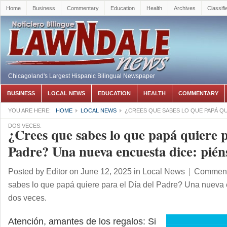
Home
Business
Commentary
Education
Health
Archives
Classifi
Chicagoland's Largest Hispanic Bilingual Newspaper
BUSINESS
LOCAL NEWS
EDUCATION
HEALTH
COMMENTARY
YOU ARE HERE:
HOME
LOCAL NEWS
¿CREES QUE SABES LO QUE PAPÁ QUI
DOS VECES.
¿Crees que sabes lo que papá quiere p
Padre? Una nueva encuesta dice: piéns
Posted by
Editor
on June 12, 2025
in
Local News
|
Comment
sabes lo que papá quiere para el Día del Padre? Una nueva 
dos veces.
Atención, amantes de los regalos: Si