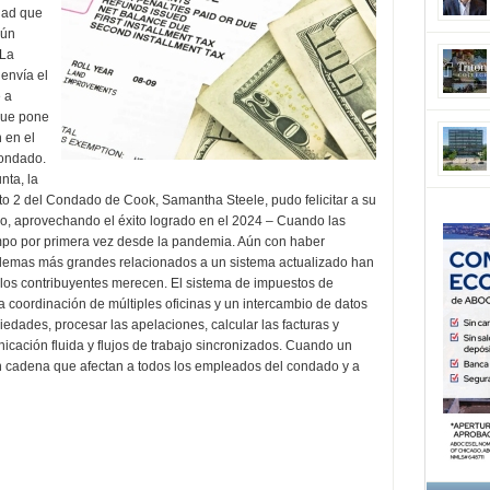
idad que
aún
 La
envía el
 a
que pone
 en el
condado.
nta, la
to 2 del Condado de Cook, Samantha Steele, pudo felicitar a su
po, aprovechando el éxito logrado en el 2024 – Cuando las
empo por primera vez desde la pandemia. Aún con haber
blemas más grandes relacionados a un sistema actualizado han
 los contribuyentes merecen. El sistema de impuestos de
oordinación de múltiples oficinas y un intercambio de datos
iedades, procesar las apelaciones, calcular las facturas y
icación fluida y flujos de trabajo sincronizados. Cuando un
n cadena que afectan a todos los empleados del condado y a