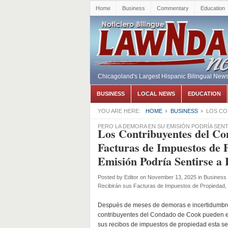
Home
Business
Commentary
Education
Chicagoland's Largest Hispanic Bilingual New
BUSINESS
LOCAL NEWS
EDUCATION
YOU ARE HERE:
HOME
BUSINESS
LOS CO
PERO LA DEMORA EN SU EMISIÓN PODRÍA SENT
Los Contribuyentes del Co
Facturas de Impuestos de 
Emisión Podría Sentirse a 
Posted by
Editor
on November 13, 2025
in
Business
Recibirán sus Facturas de Impuestos de Propiedad, 
Después de meses de demoras e incertidumbre
contribuyentes del Condado de Cook pueden 
sus recibos de impuestos de propiedad esta s