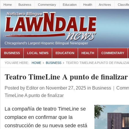
Home
Business
Commentary
Education
Health
Archives
Classifi
Chicagoland's Largest Hispanic Bilingual Newspaper
BUSINESS
LOCAL NEWS
EDUCATION
HEALTH
COMMENTARY
YOU ARE HERE:
HOME
BUSINESS
TEATRO TIMELINE A PUNTO DE FINALIZA
Teatro TimeLine A punto de finalizar
Posted by
Editor
on November 27, 2025
in
Business
|
Comme
TimeLine A punto de finalizar
La compañía de teatro TimeLine se
complace en confirmar que la
construcción de su nueva sede está