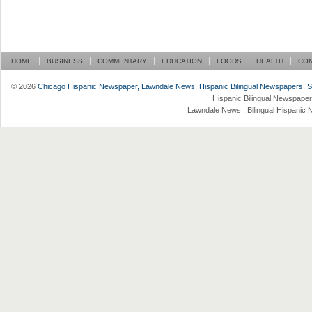
HOME
BUSINESS
COMMENTARY
EDUCATION
FOODS
HEALTH
CO
© 2026
Chicago Hispanic Newspaper, Lawndale News, Hispanic Bilingual Newspapers, Su 
Hispanic Bilingual Newspaper
Lawndale News , Bilingual Hispanic 