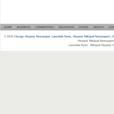
HOME
BUSINESS
COMMENTARY
EDUCATION
FOODS
HEALTH
CO
© 2026
Chicago Hispanic Newspaper, Lawndale News, Hispanic Bilingual Newspapers, Su 
Hispanic Bilingual Newspaper
Lawndale News , Bilingual Hispanic 