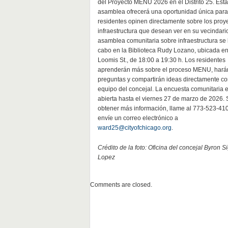
del Proyecto MENU 2026 en el Distrito 25. Esta
asamblea ofrecerá una oportunidad única para
residentes opinen directamente sobre los proy
infraestructura que desean ver en su vecindari
asamblea comunitaria sobre infraestructura se 
cabo en la Biblioteca Rudy Lozano, ubicada en
Loomis St., de 18:00 a 19:30 h. Los residentes
aprenderán más sobre el proceso MENU, hará
preguntas y compartirán ideas directamente co
equipo del concejal. La encuesta comunitaria e
abierta hasta el viernes 27 de marzo de 2026. 
obtener más información, llame al 773-523-41
envíe un correo electrónico a
ward25@cityofchicago.org
.
Crédito de la foto: Oficina del concejal Byron S
Lopez
Comments are closed.