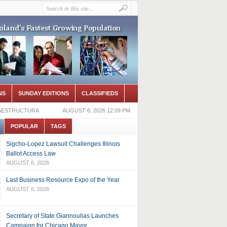
NS
SUNDAY EDITIONS
CLASSIFIEDS
RAESTRUCTURA
AUGUST 6, 2026 12:09 PM
POPULAR
TAGS
Sigcho-Lopez Lawsuit Challenges Illinois
Ballot Access Law
AUGUST 6, 2026
Last Business Resource Expo of the Year
AUGUST 6, 2026
Secretary of State Giannoulias Launches
Campaign for Chicago Mayor