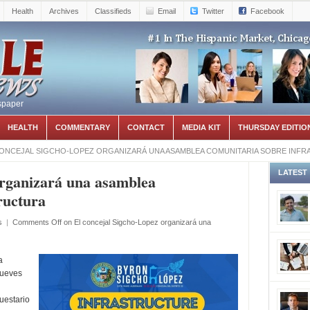
Health
Archives
Classifieds
Email
Twitter
Facebook
spaper
HEALTH
COMMENTARY
CONTACT
MEDIA KIT
THURSDAY EDITIO
CONCEJAL SIGCHO-LOPEZ ORGANIZARÁ UNA ASAMBLEA COMUNITARIA SOBRE INF
LATEST
organizará una asamblea
ructura
s
|
Comments Off
on El concejal Sigcho-Lopez organizará una
a
jueves
uestario