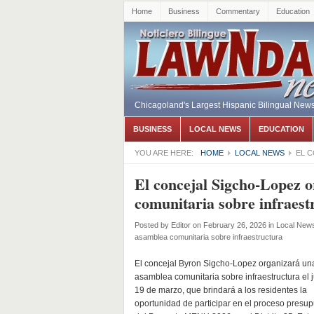
Home
Business
Commentary
Education
Chicagoland's Largest Hispanic Bilingual New
BUSINESS
LOCAL NEWS
EDUCATION
YOU ARE HERE:
HOME
LOCAL NEWS
EL 
El concejal Sigcho-Lopez 
comunitaria sobre infraest
Posted by
Editor
on February 26, 2026
in
Local New
asamblea comunitaria sobre infraestructura
El concejal Byron Sigcho-Lopez organizará un
asamblea comunitaria sobre infraestructura el 
19 de marzo, que brindará a los residentes la
oportunidad de participar en el proceso presup