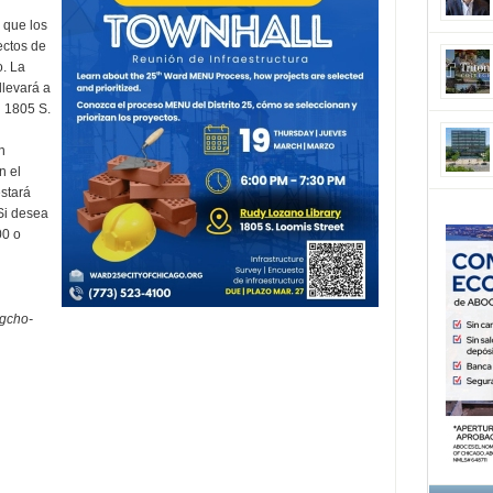
 que los
ectos de
o. La
llevará a
 1805 S.
n
n el
stará
Si desea
00 o
igcho-