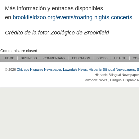
Más información y entradas disponibles
en
brookfieldzoo.org/events/roaring-nights-concerts
.
Crédito de la foto: Zoológico de Brookfield
Comments are closed.
HOME
BUSINESS
COMMENTARY
EDUCATION
FOODS
HEALTH
CO
© 2026
Chicago Hispanic Newspaper, Lawndale News, Hispanic Bilingual Newspapers, Su 
Hispanic Bilingual Newspaper
Lawndale News , Bilingual Hispanic 