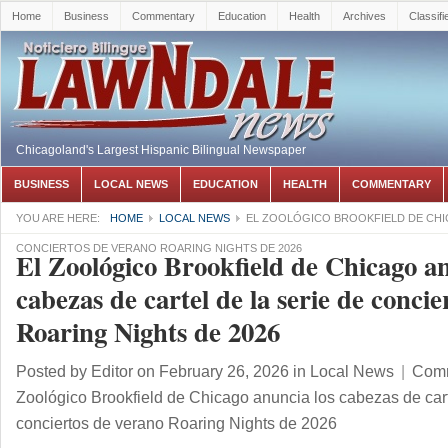
Home
Business
Commentary
Education
Health
Archives
Classifi
Chicagoland's Largest Hispanic Bilingual Newspaper
BUSINESS
LOCAL NEWS
EDUCATION
HEALTH
COMMENTARY
YOU ARE HERE:
HOME
LOCAL NEWS
EL ZOOLÓGICO BROOKFIELD DE CHIC
CONCIERTOS DE VERANO ROARING NIGHTS DE 2026
El Zoológico Brookfield de Chicago an
cabezas de cartel de la serie de conci
Roaring Nights de 2026
Posted by
Editor
on February 26, 2026
in
Local News
|
Comm
Zoológico Brookfield de Chicago anuncia los cabezas de cart
conciertos de verano Roaring Nights de 2026