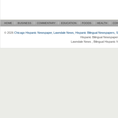
HOME
BUSINESS
COMMENTARY
EDUCATION
FOODS
HEALTH
CO
© 2026
Chicago Hispanic Newspaper, Lawndale News, Hispanic Bilingual Newspapers, Su 
Hispanic Bilingual Newspaper
Lawndale News , Bilingual Hispanic 