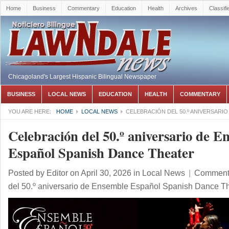
Home
Business
Commentary
Education
Health
Archives
Classifi
Chicagoland's Largest Hispanic Bilingual Newspaper
BUSINESS
LOCAL NEWS
EDUCATION
HEALTH
COMMENTARY
YOU ARE HERE:
HOME
LOCAL NEWS
CELEBRACIÓN DEL 50.º ANIVERSARI
Celebración del 50.º aniversario de E
Español Spanish Dance Theater
Posted by
Editor
on April 30, 2026
in
Local News
|
Comments
del 50.º aniversario de Ensemble Español Spanish Dance T