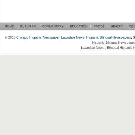
HOME
BUSINESS
COMMENTARY
EDUCATION
FOODS
HEALTH
CO
© 2026
Chicago Hispanic Newspaper, Lawndale News, Hispanic Bilingual Newspapers, Su 
Hispanic Bilingual Newspaper
Lawndale News , Bilingual Hispanic 