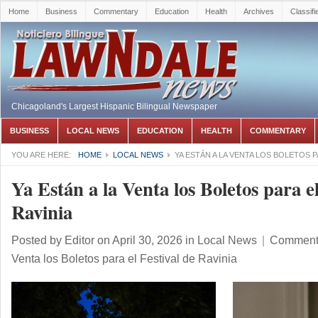
Home
Business
Commentary
Education
Health
Archives
Classifi
Chicagoland's Largest Hispanic Bilingual Newspaper
BUSINESS
LOCAL NEWS
EDUCATION
HEALTH
COMMENTARY
YOU ARE HERE:
HOME
LOCAL NEWS
YA ESTÁN A LA VENTA LOS BOLETOS P
Ya Están a la Venta los Boletos para el
Ravinia
Posted by
Editor
on April 30, 2026
in
Local News
|
Comments
Venta los Boletos para el Festival de Ravinia