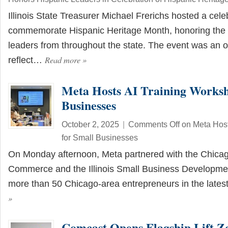
Illinois State Treasurer Michael Frerichs hosted a cele
commemorate Hispanic Heritage Month, honoring the
leaders from throughout the state. The event was an o
Read more
»
reflect…
Meta Hosts AI Training Worksh
Businesses
October 2, 2025
|
Comments Off
on Meta Host
for Small Businesses
On Monday afternoon, Meta partnered with the Chica
Commerce and the Illinois Small Business Developmen
more than 50 Chicago-area entrepreneurs in the lates
»
Comcast Opens Flagship Lift Zo