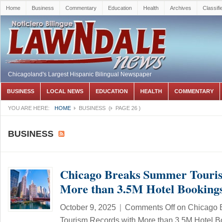
Home
Business
Commentary
Education
Health
Archives
Classifi
Chicagoland's Largest Hispanic Bilingual Newspaper
BUSINESS
LOCAL NEWS
EDUCATION
HEALTH
COMMENTARY
YOU ARE HERE:
HOME
BUSINESS
(
PAGE 26
)
BUSINESS
Chicago Breaks Summer Touris
More than 3.5M Hotel Booking
October 9, 2025
|
Comments Off
on Chicago 
Tourism Records with More than 3.5M Hotel B