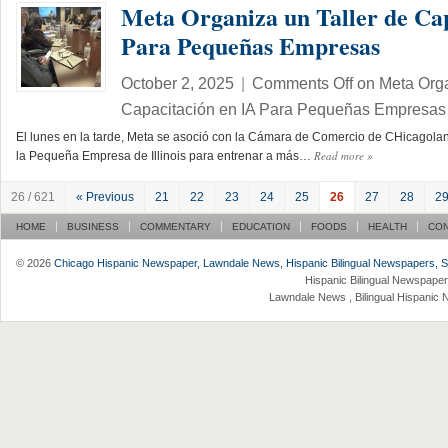
Meta Organiza un Taller de Cap
Para Pequeñas Empresas
October 2, 2025
|
Comments Off
on Meta Orga
Capacitación en IA Para Pequeñas Empresas
El lunes en la tarde, Meta se asoció con la Cámara de Comercio de CHicagolan
Read more
»
la Pequeña Empresa de Illinois para entrenar a más…
26 / 621
« Previous
21
22
23
24
25
26
27
28
2
HOME
BUSINESS
COMMENTARY
EDUCATION
FOODS
HEALTH
CO
© 2026
Chicago Hispanic Newspaper, Lawndale News, Hispanic Bilingual Newspapers, Su 
Hispanic Bilingual Newspaper
Lawndale News , Bilingual Hispanic 